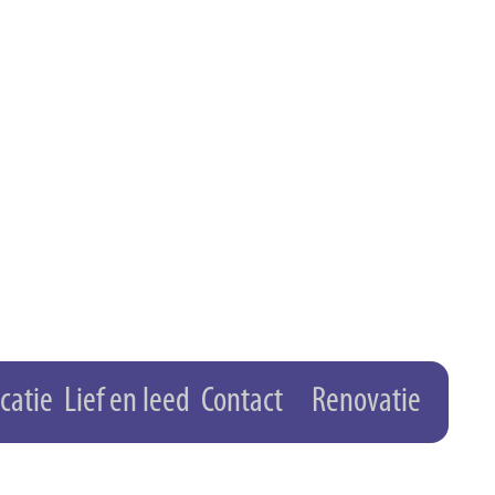
catie
Lief en leed
Contact
Renovatie