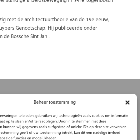
n zelfstandige arbeidsbeweging in ’s-Hertogenbosch
bezig met de architectuurtheorie van de 19e eeuw,
Cuypers Genootschap. Hij publiceerde onder
 de Bossche Sint Jan .
Beheer toestemming
ervaringen te bieden, gebruiken wij technologieën zoals cookies om informatie
raat op te slaan en/of te raadplegen. Door in te stemmen met deze
n kunnen wij gegevens zoals surfgedrag of unieke ID's op deze site verwerken.
toestemming geeft of uw toestemming intrekt, kan dit een nadelige invloed
paalde functies en mogelijkheden.