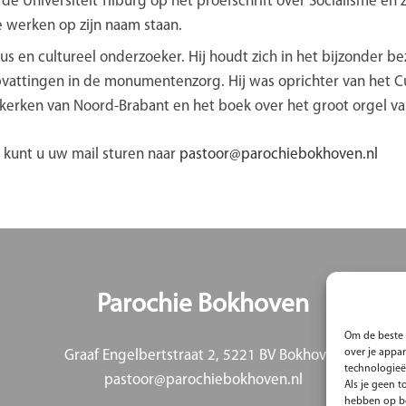
 de Universiteit Tilburg op het proefschrift over Socialisme e
e werken op zijn naam staan.
cus en cultureel onderzoeker. Hij houdt zich in het bijzonder 
pvattingen in de monumentenzorg. Hij was oprichter van het 
erken van Noord-Brabant en het boek over het groot orgel van
k kunt u uw mail sturen naar
pastoor@parochiebokhoven.nl
Parochie Bokhoven
Om de beste 
over je appa
Graaf Engelbertstraat 2, 5221 BV Bokhoven
technologieë
pastoor@parochiebokhoven.nl
Als je geen 
hebben op be