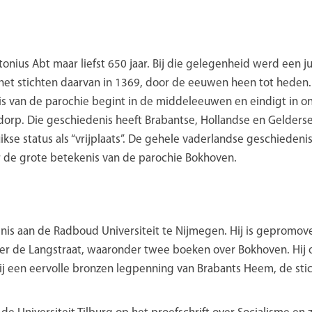
nius Abt maar liefst 650 jaar. Bij die gelegenheid werd een 
het stichten daarvan in 1369, door de eeuwen heen tot heden. 
s van de parochie begint in de middeleeuwen en eindigt in onz
orp. Die geschiedenis heeft Brabantse, Hollandse en Gelderse 
kse status als “vrijplaats”. De gehele vaderlandse geschiedeni
 de grote betekenis van de parochie Bokhoven.
nis aan de Radboud Universiteit te Nijmegen. Hij is gepromove
er de Langstraat, waaronder twee boeken over Bokhoven. Hij 
ij een eervolle bronzen legpenning van Brabants Heem, de sti