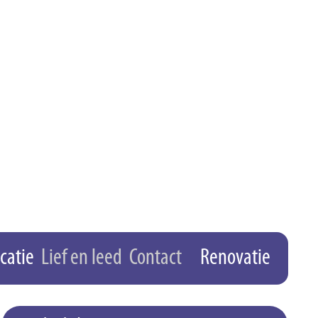
catie
Lief en leed
Contact
Renovatie