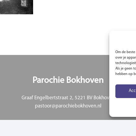
Om de beste 
over je appa
technologieë
Als je geen 
hebben op be
Acc